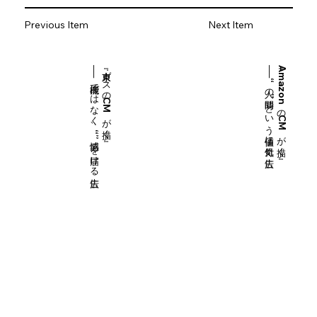
Previous Item
Next Item
──機能ではなく、“感情”を届ける広告
『東京ガスのCMが描く』
──“人の時間”という価値に気付く広告
『AmazonのCMが描く』