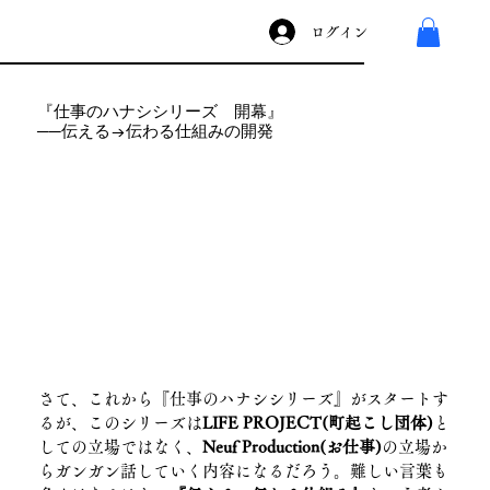
ログイン
『仕事のハナシシリーズ 開幕』
──伝える→伝わる仕組みの開発
さて、これから『仕事のハナシシリーズ』がスタートす
るが、このシリーズは
LIFE PROJECT(町起こし団体)
と
しての立場ではなく、
Neuf Production(お仕事)
の立場か
らガンガン話していく内容になるだろう。難しい言葉も