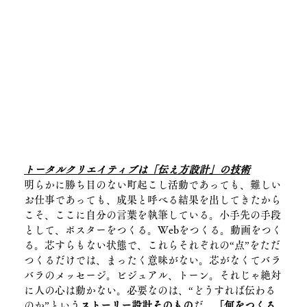
トータルクリエイティブは「伝え方設計」の技術
明らかに勝ち目のない町起こし活動であっても、難しい
お仕事であっても、成果と呼べる結果を出してきたから
こそ、ここに自分の言葉を執筆している。小手先の手段
として、ポスターをつくる。Webをつくる。動画をつく
る。芯すらもない状態で、これらそれぞれの“点”をただ
つくるだけでは、まったく意味がない。芯がなくてバラ
バラのメッセージ。ビジュアル、トーン。それじゃ絶対
に人の心は動かない。必要なのは、“どうすれば伝わる
のか”という
ストーリー設計そのもの
だ。
「何をつくる