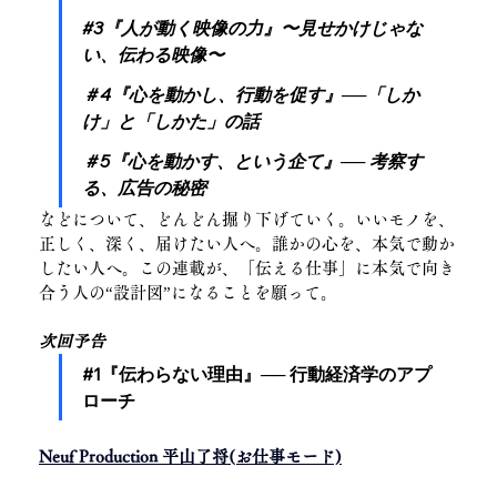
#3『人が動く映像の力』〜見せかけじゃな
い、伝わる映像〜
＃4『心を動かし、行動を促す』──「しか
け」と「しかた」の話
＃5『心を動かす、という企て』── 考察す
る、広告の秘密
などについて、どんどん掘り下げていく。いいモノを、
正しく、深く、届けたい人へ。誰かの心を、本気で動か
したい人へ。この連載が、「伝える仕事」に本気で向き
合う人の“設計図”になることを願って。
次回予告
#1『伝わらない理由』── 行動経済学のアプ
ローチ
Neuf Production 平山了将(お仕事モード)