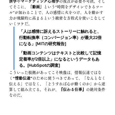
済学
や
マーケティング心理学
の視点が必要不可決。そし
てそこに、
「動画」
という“時間をデザインできるツー
ル”が加わることで、人の感情に火をつけ、人を動かす
力が飛躍的に高まるという緻密な方程式を使いこなして
いくワケだ。
「人は感情に訴えるストーリーに触れると、
行動転換率（コンバージョン率）が最大22倍
になる」[MITの研究報告]
「動画コンテンツはテキストと比較して記憶
定着率が2倍以上」になるというデータもあ
る。[HubSpotの調査]
こういった根拠があってこそ映像は、情報伝達ではな
く
“情動伝達”
のために使うべきであって、「なんとなく
伝える」ではなく、「どうすれば心が動くのか」から逆
算して組み立てる。それが、
『伝わる仕事』
の絶対条件
なのだ。