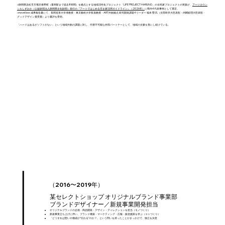
□静岡県浜松市天竜区春野町（最寄駅まで徒歩8時間）を拠点とする地域活性化プロジェクト「LIFE PROJECT HARUNO」の古民家プロジェクトの実践が、
アーツカウン
シルしずおか（公益財団法人静岡県文化財団）発行の『アートではじめる空き家活用ガイドライン』（2026年）
に県内4代表事例として選定。
□novel box 成果報告書にて、長岡造形大学准教授・東京藝術大学客員教授・ART共創拠点 研究開発課題4リーダー 福本 塁 氏（文部科学大臣表彰・内閣総理大臣表彰・
グッドデザイン賞受賞）より書評を受領。
「ハードはあるがソフトがない」という地域共創の課題に対し、代替不可能な外部パートナーとして、地域の文脈を形にし続けている。
（2016〜2019年）
某セレクトショップ オリジナルブランド事業部
ブランドデザイナー／新規事業開発担当
オリジナルブランドの企画・商品開発・デザイン・ディレクションを担当（モノづくり）
新規事業立ち上げに伴い、ブランド構築・マーケティング・広報・販促施策を学ぶ（コトづくり）
「どうすれば想いや価値が“伝わる”のか？」という問いを持ったことがきっかけで、独立を決意