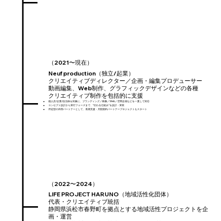
（2021〜現在）
Neuf production（独立/起業）
クリエイティブディレクター／企画・編集プロデューサー
動画編集、Web制作、グラフィックデザインなどの各種
クリエイティブ制作を包括的に支援
個人店/企業/自治体を対象に、ブランディング／映像／Web／空間企画などを一貫して対応
コンセプト設計から実行フェーズまで、“伝わる仕組み”を設計・実装
伴走型の外部パートナーとして、長期支援・月額契約パートナープロジェクトもスタート
（2022〜2024）
LIFE PROJECT HARUNO（地域活性化団体）
代表・クリエイティブ統括
静岡県浜松市春野町を拠点とする地域活性プロジェクトを企
画・運営