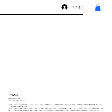
ログイン
Profile
​LIFE PROJECT 代表
平山 了将(ヒラヤマ リョウスケ)
某セレクトショップのアパレルデザイナーとして「モノづくり」を経験後、ブランド価値を伝える「コトづくり」に転じ、2021年に "伝わる仕組みの開発" をコンセプ
トとするNeuf Productionを起業。
コンセプト設計から映像・写真・グラフィックデザイン・空間・Web・コピーライティング・広報戦略まで一貫して担う「トータルクリエイティブ×月額伴走支援」を主
軸に、（公財）浜松市文化振興財団・浜松アーツ＆クリエイション・浜松まちなかにぎわい協議会など行政・公的機関との継続的な協働プロジェクトを手がける。