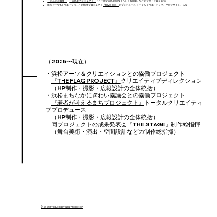
「まんま写真展」
「古民家プロジェクト」
「月一限定古民家開放イベント Relab」などの企画・実装を統括
浜松アーツ&クリエイションとの協働プロジェクト
『novel box』
のプロデュース(トータルクリエイティブ、空間デザイン、広報)
（2025〜現在）
・浜松アーツ＆クリエイションとの協働プロジェクト
『THE FLAG PROJECT』
クリエイティブディレクション
（HP制作・撮影・広報設計の全体統括）
・浜松まちなかにぎわい協議会との協働プロジェクト
『若者が考えるまちプロジェクト』
トータルクリエイティ
ブプロデュース
（HP制作・撮影・広報設計の全体統括）
同プロジェクトの成果発表会『THE STAGE』
制作総指揮
（舞台美術・演出・空間設計などの制作総指揮）
© 2025 Produced by Neuf Production