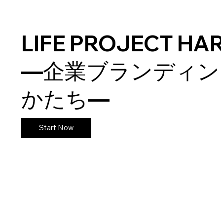
LIFE PROJECT H
—企業ブランディン
かたち—
Start Now